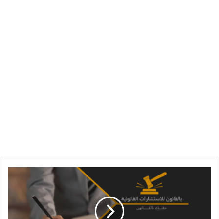
كيفية
الغاء
الابعاد
من
الامارات