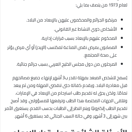
لعام 1973 من يتصف بما يلي:
مرتكبو الجرائم والمحكمون عليهن بالإبعاد من البلاد.
الأشخاص ذوي النشاط غير القانوني.
المحكوم عليهم بالإبعاد بسبب قرارات إدارية.
المصابون بمرض نقص المناعة لمكتسب (الإيدز) أو أي مرض يؤثر
على صحة المجتمع.
المرحلون من دول مجلس الخليج العربي بسبب جرائم جنائية.
يُسمح للشخص المبعد بمهلة تقدر ب3 أشهر لإنهاء جميع مصالحهم
قبل مغادرة البلاد. ويقدم كفالة حتى تنقضي المهلة ومن ثم يبعد
تمامًا. ولكن يحق له تقديم طلب استرحام من الإبعاد في الإمارات،
وتتلقى الجهات المختصة هذا الطلب وترفعها للمسؤولين. وقد أصبح
تقديم الطلب إلكترونيًا ويتم النظر إلى الطلبات بحسب القدم. يستغرق الأمر
بين شهر إلى 3 أشهر، وفي حالة السبب الجنائي قد يستغرق 6 أشهر.