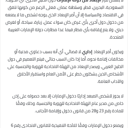
السعودية، البحرين، قطر، وسلطنة عمان. فعلى الرغم من كونها تتفق
في الاقتصاد والسياسة إلا أن أمر الإبعاد الذي يوجه لشخص ما لا يمنعه
من دخول دول أخرى بأي غرض كان سواء عمل، زيارة، سياحة، أو لغرض
ديني. ولا يتم إيقافه بأي مطار فيما عدا مطارات دولة الإمارات العربية
المتحدة.
ويكون أمر الإبعاد
إداري
لا قضائي. أي أنه بسبب دعاوي مدنية أو
مخالفات إقامة نحوه. أما إذا كان السبب جنائي فيتم التعميم في دول
الخليج العربي. ويصدر الإبعاد من الهيئة الاتحادية للهوية والجنسية على
الأشخاص الذين يشكلون خطر على الأمن العام واستقرار الأخلاق
والآداب العامة.
لا يجوز للشخص المبعد إداريًا دخول الإمارات إلا بعد حصوله على إذن
خاص من مدير عام الهيئة الاتحادية للهوية والجنسية. وذلك وفقًا
للمادة رقم 23 و28 من قانون دخول وإقامة الأجانب.
ويمنع دخول الإمارات وفقًا للائحة التنفيذية للقانون الاتحادي رقم 6