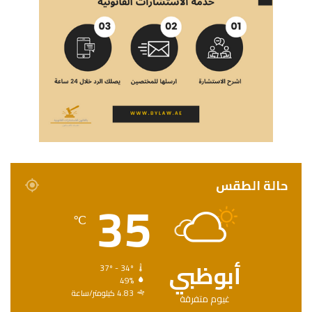
حالة الطقس
35
℃
أبوظبي
37º - 34º
49%
4.83 كيلومتر/ساعة
غيوم متفرقة