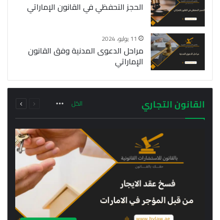
الحجز التحفظي في القانون الإماراتي
11 يوليو، 2024
مراحل الدعوى المدنية وفق القانون
الإماراتي
السابقة
التالية
القانون التجاري
الكل
الصفحة
الصفحة
More