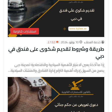
استشارات قانونية
خدمة العملاء
10 يوليو، 2024
2٬132
طريقة وشروط تقديم شكوى على فندق في
دبي
إذا ما أخذنا بعين الاعتبار الأهمية السياحية والاقتصادية لمدينة دبي
يصبح من السهل إدراك أهمية التزام إدارة الفنادق والمنشآت السياحية…