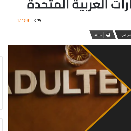
رات العربية المتحدة
1٬448
0
ر البريد
طباعة