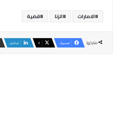
الامارات
الزنا
قضية
شاركها
فيسبوك
‫X
لينكدإن