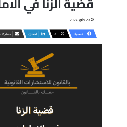
قضية الزنا في الاما
20 مايو، 2024
فيسبوك
‫X
لينكدإن
مشاركة عب