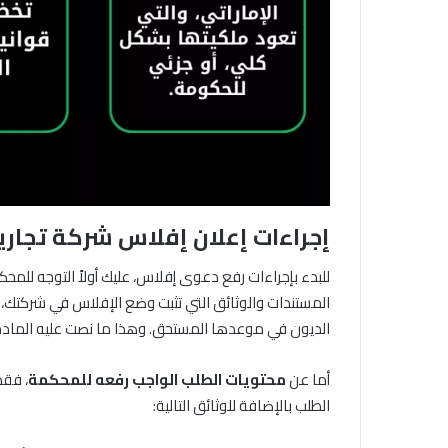
إجراءات إعلان إفلاس شركة تجاري
للبدء بإجراءات رفع دعوى إفلاس، عليك أولاً التوجه للمح
الديون في موعدها المستحق. وهذا ما نصت عليه المادة 68 من قانون إفلاس الشركات في الإمارا
أما عن
محتويات الطلب الواجب رفعه للمحكمة
الطلب بالإضافة للوثائق التالية: