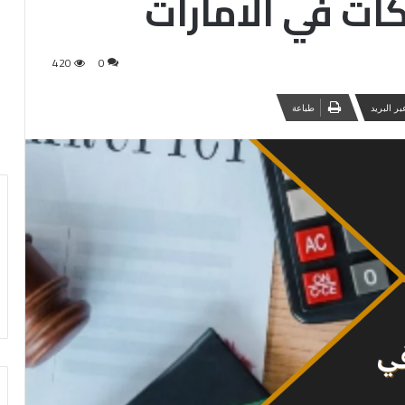
ات في الامارات
420
0
ر البريد
طباعة