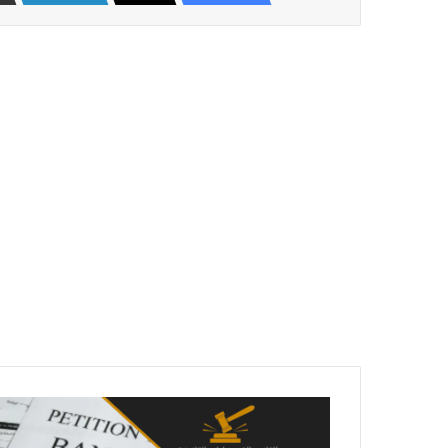
قانون
اشهار
الافلاس