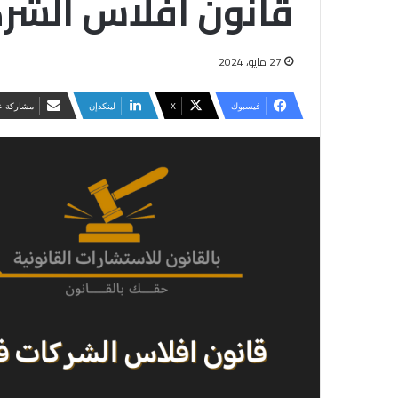
قانون افلاس الشرك
27 مايو، 2024
فيسبوك
‫X
لينكدإن
مشاركة عب