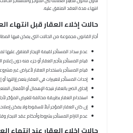
تناول قانون تنظيم العلاقة بين المؤجر والمستأجر الحالات 
انتهاء مدة العقد المتفق عليه.
حالات إخلاء العقار قبل انتهاء ال
أجاز القانون مجموعة من الحالات التي يمكن فيها المطالب
عدم سداد المستأجر لقيمة الإيجار المتفق عليها لمدة
قيام المستأجر بتأجير العقار أو جزء منه دون إعلا
قيام المستأجر باستخدام العقار لأغراض غير مشروعة
إحداث المستأجر لتغييرات في العقار يتعذر إزالتها أو إع
إلحاق الضرر بالعقار نتيجة الإهمال أو الأفعال المت
استخدام العقار بطريقة مخالفة للغرض المؤجّر لأج
إن كان العقار المؤجر آيلاً للسقوط ولا يمكن إصلاح
عدم التزام المستأجر بشروط وأحكام عقد الايجار وقانون الإ
حالات إخلاء العقار عند انتهاء الع