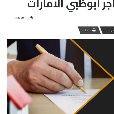
جر ابوظبي الامارات
500
0
ر البريد
طباعة