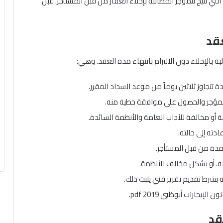
التي تتيح للمؤجر المطالبة بإخلاء العقار من قبل المستأجر. قبل
عقد
ة بالإخلاء دون الالتزام بانتهاء مدة العقد. وهي:
 تتجاوز ثلاثين يوماً من موعد السداد المقرر.
م المؤجر والحصول على موافقة خطية منه.
 أو مخالفة للآداب العامة والأنظمة السائدة.
ادته إلى حالته.
عمدة من قبل المستأجر.
له. أو بشكل مخالف للأنظمة.
ه بشرط تقديم تقرير فني يثبت ذلك.
يجارات أبوظبي pdf 2019.
قد