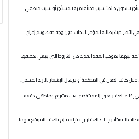
ستأجر لا تكون دائماً بسبب خطأ قام به المستأجر أو لسبب منطقي
لأمر. حيث يطالبه المؤجر بالإخلاء دون وجه حقه. ويتم إخراج
مة بينهما بموجب العقد العديد من الشروط التي ينبغي تحقيقها.
خلال كاتب العدل في المحكمة أو بإرسال الإشعار بالبريد المسجل.
 في إخلاء العقار. هو إلزامه بتقديم سبب مشروع ومنطقي دفعه
الب المستأجر بإخلاء العقار. وإلا فإنه ملزم بالعقد الموقع بينهما