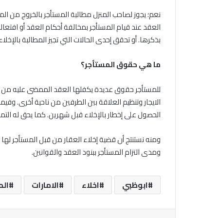
نعم؛ يجوز لصاحب المنزل مطالبة المستأجر بالخروج من المنز
العقد عند قيام المستأجر بمخالفة أحكام العقد أو افتعاله ل
بذكرها. أو تحقق إحدى الحالات التي تجيز المطالبة بالإخلا
ما هي حقوق المستأجر؟
للمستأجر حقوق عديدة يكفلها العقد الممضى عليه من ق
الايجار وتنظيم العلاقة بين الطرفين من ناحية أخرى. وف
الحصول على إخطار بالإخلاء قبل شهرين. كما يحق له الت
ومنه نستنتج أن قضية إخلاء العقار من قبل المستأجر لها حي
ومدى التزام المستأجر ببنود العقد والقوانين.
ابوظبي
اخلاء
الامارات
الم