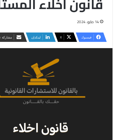
قانون اخلاء المستأ
14 مايو، 2024
فيسبوك
‫X
لينكدإن
مشاركة عب