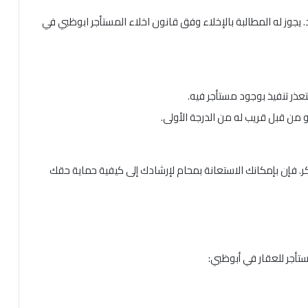
. يجوز له المطالبة بالإخلاء وفق قانون اخلاء المستأجر ابوظبي في
عذر تنفيذ بوجود مستأجر فيه.
من قبل قريب له من الدرجة الأولى.
ذكر. فإن بإمكانك الاستعانة بمحام لإرشادك إلى كيفية حماية حقك
ستأجر للعقار في أبوظبي: