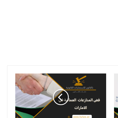
فض
المنازعات
العمالية
في
الإمارات