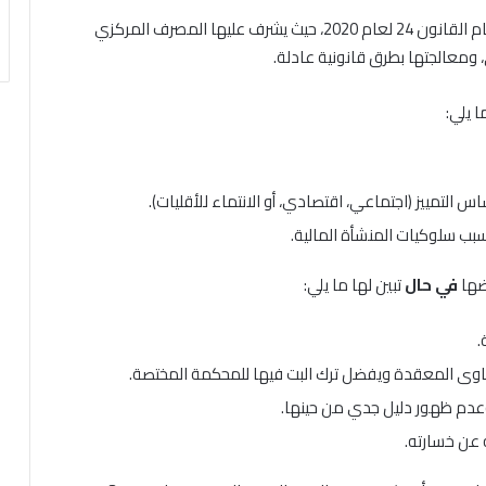
قد تم تأسيس وحدة تسوية المنازعات التمويلية وفق أحكام القانون 24 لعام 2020، حيث يشرف عليها المصرف المركزي
ومعالجتها بطرق قانونية عادلة.
 يلي:
التمييز (اجتماعي، اقتصادي، أو الانتماء للأقليات).
ب سلوكيات المنشأة المالية.
ضها
في حال
تبين لها ما يلي:
.
اوى المعقدة ويفضل ترك البت فيها للمحكمة المختصة.
عدم ظهور دليل جدي من حينها.
 عن خسارته.