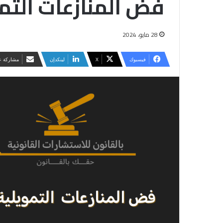
فض المنازعات التمو
28 مايو، 2024
فيسبوك
‫X
لينكدإن
مشاركة عب