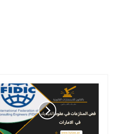
فض
المنازعات
في
عقود
الفيديك
في
الإمارات