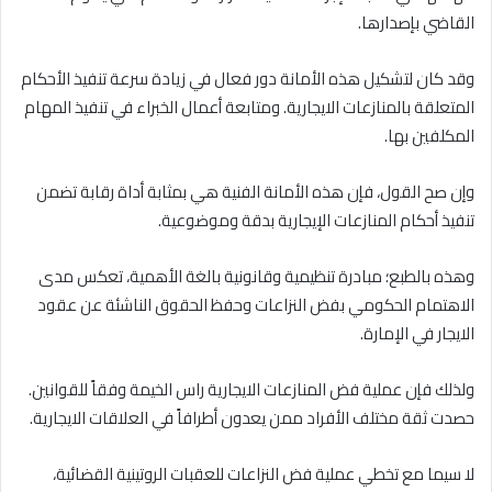
القاضي بإصدارها.
وقد كان لتشكيل هذه الأمانة دور فعال في زيادة سرعة تنفيذ الأحكام
المتعلقة بالمنازعات الايجارية. ومتابعة أعمال الخبراء في تنفيذ المهام
المكلفين بها.
وإن صح القول، فإن هذه الأمانة الفنية هي بمثابة أداة رقابة تضمن
تنفيذ أحكام المنازعات الإيجارية بدقة وموضوعية.
وهذه بالطبع؛ مبادرة تنظيمية وقانونية بالغة الأهمية، تعكس مدى
الاهتمام الحكومي بفض النزاعات وحفظ الحقوق الناشئة عن عقود
الايجار في الإمارة.
ولذلك فإن عملية فض المنازعات الايجارية راس الخيمة وفقاً للقوانين.
حصدت ثقة مختلف الأفراد ممن يعدون أطرافاً في العلاقات الايجارية.
لا سيما مع تخطي عملية فض النزاعات للعقبات الروتينية القضائية،