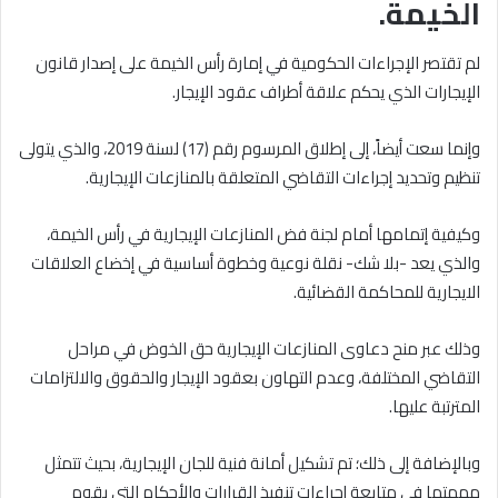
الخيمة.
لم تقتصر الإجراءات الحكومية في إمارة رأس الخيمة على إصدار قانون
الإيجارات الذي يحكم علاقة أطراف عقود الإيجار.
وإنما سعت أيضاً، إلى إطلاق المرسوم رقم (17) لسنة 2019، والذي يتولى
تنظيم وتحديد إجراءات التقاضي المتعلقة بالمنازعات الإيجارية.
وكيفية إتمامها أمام لجنة فض المنازعات الإيجارية في رأس الخيمة،
والذي يعد -بلا شك- نقلة نوعية وخطوة أساسية في إخضاع العلاقات
الايجارية للمحاكمة القضائية.
وذلك عبر منح دعاوى المنازعات الإيجارية حق الخوض في مراحل
التقاضي المختلفة، وعدم التهاون بعقود الإيجار والحقوق والالتزامات
المترتبة عليها.
وبالإضافة إلى ذلك؛ تم تشكيل أمانة فنية للجان الإيجارية، بحيث تتمثل
مهمتها في متابعة إجراءات تنفيذ القرارات والأحكام التي يقوم