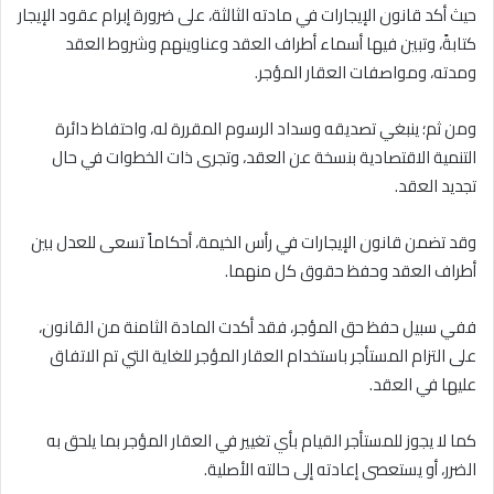
حيث أكد قانون الإيجارات في مادته الثالثة، على ضرورة إبرام عقود الإيجار
كتابةً، وتبين فيها أسماء أطراف العقد وعناوينهم وشروط العقد
ومدته، ومواصفات العقار المؤجر.
ومن ثم؛ ينبغي تصديقه وسداد الرسوم المقررة له، واحتفاظ دائرة
التنمية الاقتصادية بنسخة عن العقد، وتجرى ذات الخطوات في حال
تجديد العقد.
وقد تضمن قانون الإيجارات في رأس الخيمة، أحكاماً تسعى للعدل بين
أطراف العقد وحفظ حقوق كل منهما.
ففي سبيل حفظ حق المؤجر، فقد أكدت المادة الثامنة من القانون،
على التزام المستأجر باستخدام العقار المؤجر للغاية التي تم الاتفاق
عليها في العقد.
كما لا يجوز للمستأجر القيام بأي تغيير في العقار المؤجر بما يلحق به
الضرر، أو يستعصى إعادته إلى حالته الأصلية.