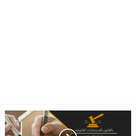
استئناف
حكم
فسخ
عقد