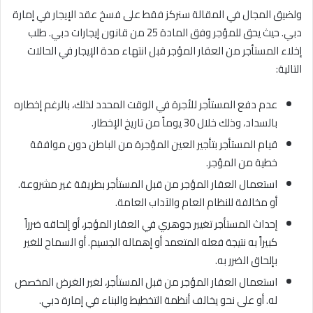
ولضيق المجال في المقالة سنركز فقط على فسخ عقد الإيجار في إمارة
دبي. حيث يحق للمؤجر وفق المادة 25 من قانون إيجارات دبي. طلب
إخلاء المستأجر من العقار المؤجر قبل انتهاء مدة الإيجار في الحالات
التالية:
عدم دفع المستأجر للأجرة في الوقت المحدد لذلك، بالرغم إخطاره
بالسداد، وذلك خلال 30 يوماً من تاريخ الإخطار.
قيام المستأجر بتأجير العين المؤجرة من الباطن دون موافقة
خطية من المؤجر.
استعمال العقار المؤجر من قبل المستأجر بطريقة غير مشروعة.
أو مخالفة للنظام العام والآداب العامة.
إحداث المستأجر تغيير جوهري في العقار المؤجر، أو إلحاقه ضرراً
كبيراً به نتيجة فعله المتعمد أو إهماله الجسيم. أو السماح للغير
بإلحاق الضرر به.
استعمال العقار المؤجر من قبل المستأجر، لغير الغرض المخصص
له. أو على نحو يخالف أنظمة التخطيط والبناء في إمارة دبي.