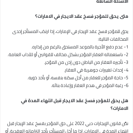
الأسئلة الشائعة
متى يحق للمؤجر فسخ عقد الايجار في الامارات؟
يحق للمؤجر فسخ عقد الإيجار في الإمارات، إذا ارتكب المستأجر إحدى
المخالفات التالية:
1- عدم دفع الأجرة بالموعد المستحق بالرغم من إنذاره.
2- ىاستعماله العقار المؤجر بشكل مخالف للقوانين أو للآداب العامة.
3- تأجيره العقار من الباطن دون إذن من المؤجر.
4- إحداث تغييرات جوهرية في العقار.
5- حاجة المؤجر للعقار من أجل سكنه بنفسه، أو بأحد ذويه.
6- رغبة المؤجر في هدم العقار وإعادة بنائه.
هل يحق للمؤجر فسخ عقد الايجار قبل انتهاء المدة في
الامارات؟
نصَّ قانون الإيجارات دبي 2022 على حق المؤجر بفسخ عقد الإيجار قبل
انتهاء المدة في الإمارات. إذا ما أخل المستأجر بأحد التزاماته العقدية، أو