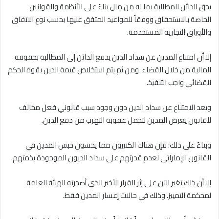
يحق للدائن المطالبة بما له من مال بناءً على الأنظمة والقوانين
الخاصة بالاستحقاق ووفقاً للمواعيد المتفق عليها بحسب نوع الاتفاق
والأوراق التجارية المستخدمة.
إلا أن امتناع المدين عن سداد الدين يدفع الدائن إلى المطالبة بحقوقه
المالية من خلال القضاء. ومن ثم يتم استخلاص قيمة الدين بقوة الحكم
القضائي واجب التنفيذ.
ويعد الامتناع عن سداد الدين دون وجود سبب قانوني فعل مخالف
للقانون يعرض المدين لتحمل عقوبة التهرب من دفع الدين.
وبناءً على ذلك؛ فإن هناك الكثيرون مما يخشون حبس المدين في
القانون الإماراتي لعدم قدرتهم على سداد الديون الموجودة بذمتهم.
إلا أن ذلك تغير الآن على إثر القرار الأخير الذي أصدرته الهيئة العامة
لمحكمة التمييز. وذلك في حالات إعسار المدين فقط.