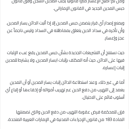
ومن ثم؛ أصبح الإعسار مبرراً قانونياً يجنب المدين السجن وفق قانون
حبس المدين الجديد في القانون الإماراتي.
ويمنع إصدار أي قرار يتضمن حبس المدين إلا إذا أثبت الدائن يسار المدين.
وأن تأخره في سداد الدين يتعلق بمماطلته في السداد وليس ناجماً عن
عجز وإعسار.
حيث نستنتج أن التشريعات الجديدة بشأن حبس المدين يقع عبء الإثبات
فيها على الدائن. حيث أنه المكلف بإثبات ايسار المدين، ولا يشترط للمدين
إثبات إعساره.
أما في غير ذلك. وعند استطاعة الدائن إثبات يسار المدين أو أن المدين
يعمد إلى التهرب من دفع الدين عبر تهريب أمواله أو إخفاءها أو إتباع أي
أسلوب قائم على الاحتيال.
فإن للمحكمة فرض عقوبة التهرب من دفع الدين والتي تضمنتها
المادة 183 من قانون الإجراءات المدنية في الإمارات العربية المتحدة.