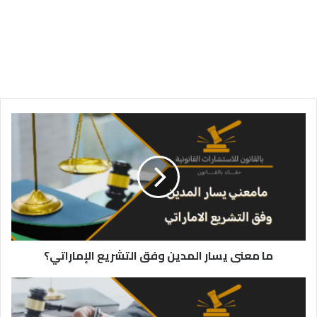
ما
معنى
يسار
المدين
وفق
التشريع
الإماراتي؟
ما معنى يسار المدين وفق التشريع الإماراتي؟
كيفية
إثبات
يسار