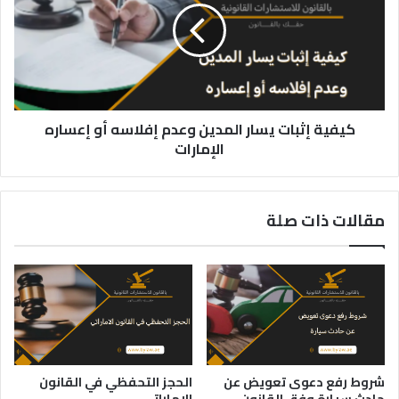
المدين
وعدم
إفلاسه
أو
إعساره
الإمارات
كيفية إثبات يسار المدين وعدم إفلاسه أو إعساره
الإمارات
مقالات ذات صلة
شروط رفع دعوى تعويض عن
الحجز التحفظي في القانون
حادث سيارة وفق القانون
الإماراتي