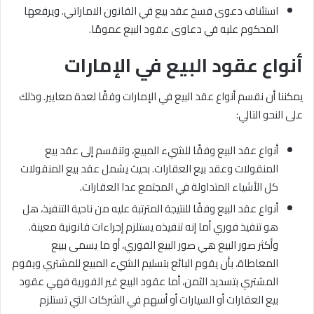
استئناف دعوى فسخ عقد بيع في القانون الاماراتي. ويرفعها
المحكوم عليه في دعاوى عقود البيع عمومًا.
أنواع عقود البيع في الإمارات
يمكننا أن نقسم أنواع عقد البيع في الإمارات وفقًا لعدة معايير. وذلك
على النحو التالي:
أنواع عقد البيع وفقًا للشيء المبيع، وتنقسم إلى عقد بيع
المنقولات وعقد بيع العقارات. بحيث يشمل عقد بيع المنقولات
كل الأشياء المتداولة في المجتمع عدا العقارات.
أنواع عقد البيع وفقًا للنتيجة المترتبة عليه من ناحية التنفيذ، هل
هو تنفيذ فوري أما إنه تنفيذه يستلزم إجراءات قانونية معينة.
وأكثر صور البيع هي صور البيع الفوري، أو ما يسمى ببيع
المعاطاة، بأن يقوم البائع بتسليم الشيء المبيع للمشتري ويقوم
المشتري بتسديد الثمن، أما عقود البيع غير الفورية فهي عقود
بيع العقارات أو السيارات أو أسهم في الشركات التي تستلزم