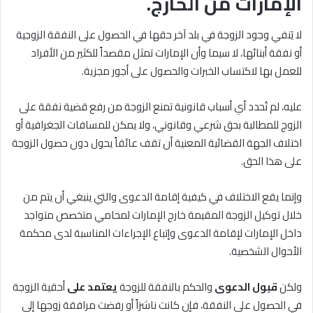
الإمارات من الخارج.
لا يَنفي وجود الزوجة في بلد آخر حقها في الحصول على النفقة الزوجية
أو نفقة أبنائها، لا سيما وأن الإمارات تمثل مقصداً للكثير من الأفراد
للعمل بها لاكتساب الخبرات والحصول على أجور مجزية.
عليه، لم تُحدد أي أسباب قانونية تمنع الزوجة من رفع قضية نفقة على
الزوج للمطالبة بحق شرعي وقانوني، ولا يمكن للمسافات الجغرافية أو
اختلاف الجهة القضائية المعنية أن تقف عائقاً يحول دون حصول الزوجة
على هذا الحق.
وإنما يقع الاختلاف في كيفية إقامة الدعوى والتي ينبغي أن يتم من
خلال توكيل الزوجة المقيمة خارج الإمارات لمحامي متخصص متواجد
داخل الإمارات لإقامة الدعوى وإتباع الإجراءات المناسبة لدى محكمة
الأحوال الشخصية.
ولكن
قبول الدعوى
والحكم بالنفقة للزوجة
يعتمد على
أحقية الزوجة
في الحصول على النفقة، فإن كانت ناشزاً أو رفضت مرافقة زوجها إلى