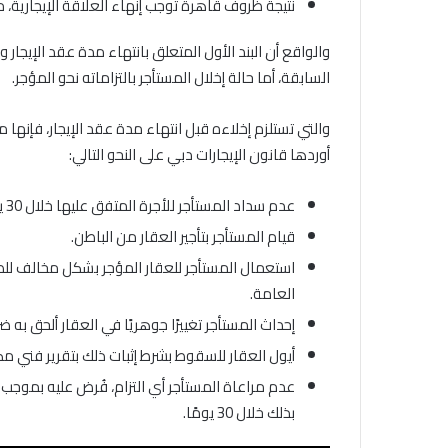
نتيجة ظروف قاهرة توجب إنهاء العلاقة الإيجارية، م
والواقع أن البند الأول المتعلق بانتهاء مدة عقد الإيجار
السابقة، أما حالة إخلال المستأجر بالتزاماته نحو المؤجر.
والتي تستلزم إخلاءه قبل انتهاء مدة عقد الإيجار، فإنها م
أوردها قانون الإيجارات دبي على النحو التالي:
عدم سداد المستأجر للأجرة المتفق عليها خلال 30 يومًا من تاريخ اخطاره بالسداد من قبل المؤجر.
قيام المستأجر بتأجير العقار من الباطن.
استعمال المستأجر للعقار المؤجر بشكل مخالف للطر
العامة.
إحداث المستأجر تغييرًا جوهريًا في العقار ألحق به ضررًا
أيول العقار للسقوط بشرط إثبات ذلك بتقرير فني مص
عدم مراعاة المستأجر أي التزام، فُرض عليه بموجب ال
بذلك خلال 30 يومًا.