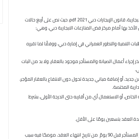
وسنأخذ كمثال على حالة طرد المستأجر لانتهاء العلاقة الايجارية، قانون الإيجارات دبي 2021 pdf، حيث نص على أربع حالات
 الأخذ بها أمام مركز فض المنازعات الايجارية دبي، وهي:
لبات التنمية والتطور العمراني في إمارة دبي، ووفقًا لما تقرره
ر إجراء أعمال الصيانة والمستأجر موجود بالعقار، ولا بد من اثبات
ي.
 جديد، أو إضافة مباني جديدة تحول دون الانتفاع بالعقار المؤجر،
ارية المختصة.
الخاص، أو الاستعمال أي من أقاربه حتى الدرجة الأولى، بشرط
دة العقد بتسعين يومًا على الأقل.
وبالتالي يحق للمؤجر بمجرد انتهاء العلاقة الإيجارية، إخطار المستأجر قبل 90 يومً من تاريخ انتهاء العقد، موضحًا فيه سبب