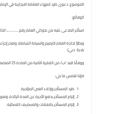
الموضوع: دعوى طرد لانتهاء العلاقة الايجارية في الإمار
الوقائع:
استأجر المدعى عليه من موكلي العقار رقم………….، الك
ونظرًا لحاجة العقار للترميم والصيانة الشاملة، وتعذر إ
بلدية دبي).
ووفقًا للبند /ب/ من الفقرة الثانية من المادة 25 المتضمنة حالات الإخلاء في قانون الإيجارات دبي 2022.
فإننا نلتمس ما يلي:
طرد المستأجر وإخلاء العين المؤجرة.
إلزام المستأجر بدفع الأجرة عن المدة الزائدة، وت
إلزام المستأجر بالنفقات والمصاريف القضائية.