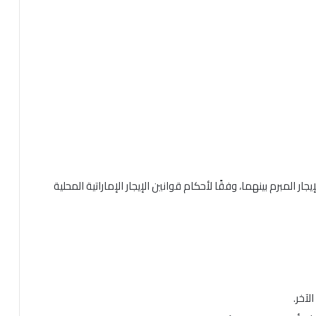
جار المبرم بينهما، وفقًا لأحكام قوانين الإيجار الإماراتية المحلية
لآخر.