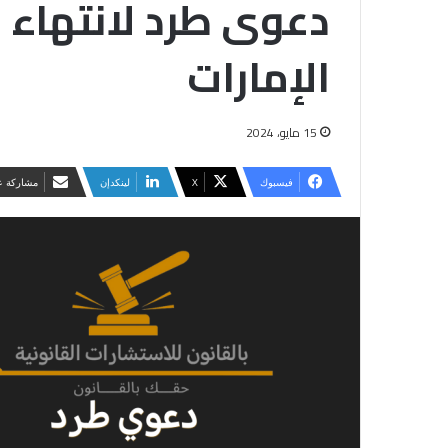
دعوى طرد لانتهاء ا
الإمارات
15 مايو، 2024
فيسبوك
‫X
لينكدإن
مشاركة عب