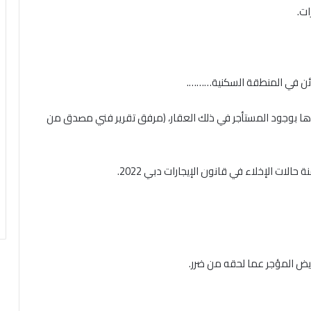
ات.
ائن في المنطقة السكنية……….
جراءها بوجود المستأجر في ذلك العقار، (مرفق تقرير فني مصدق من
عويض المؤجر عما لحقه من ضرر.