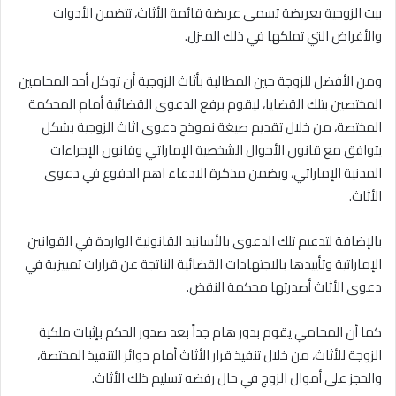
بيت الزوجية بعريضة تسمى عريضة قائمة الأثاث، تتضمن الأدوات
والأغراض التي تملكها في ذلك المنزل.
ومن الأفضل للزوجة حين المطالبة بأثاث الزوجية أن توكل أحد المحامين
المختصين بتلك القضايا، ليقوم برفع الدعوى القضائية أمام المحكمة
المختصة، من خلال تقديم صيغة نموذج دعوى اثاث الزوجية بشكل
يتوافق مع قانون الأحوال الشخصية الإماراتي وقانون الإجراءات
المدنية الإماراتي، ويضمن مذكرة الادعاء اهم الدفوع في دعوى
الأثاث.
بالإضافة لتدعيم تلك الدعوى بالأسانيد القانونية الواردة في القوانين
الإماراتية وتأييدها بالاجتهادات القضائية الناتجة عن قرارات تمييزية في
دعوى الأثاث أصدرتها محكمة النقض.
كما أن المحامي يقوم بدور هام جداً بعد صدور الحكم بإثبات ملكية
الزوجة للأثاث، من خلال تنفيذ قرار الأثاث أمام دوائر التنفيذ المختصة،
والحجز على أموال الزوج في حال رفضه تسليم ذلك الأثاث.