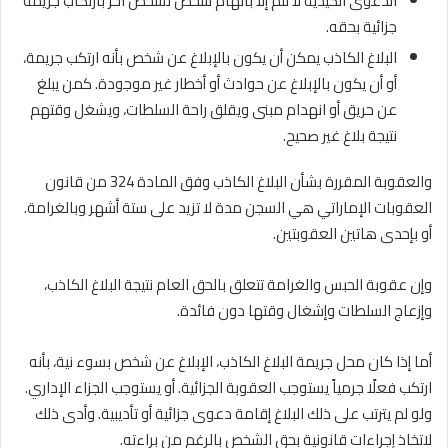
الدعوى الكيدية لا تتم إلا باتهام شخص لشخص آخر بارتكاب جريمة
جزائية بحقه.
البلاغ الكاذب يمكن أن يكون بالإبلاغ عن شخص بأنه ارتكب جريمة،
أو أن يكون بالإبلاغ عن حوادث أو أخطار غير موجودة. كمن يبلغ
عن حريق أو انهدام مبنى ويقلق راحة السلطات، ويشغل وقتهم
نتيجة بلاغ غير صحيح.
والعقوبة المقررة بشأن البلاغ الكاذب وفق المادة 324 من قانون
العقوبات الإماراتي هي السجن مدة لا تزيد على ستة أشهر وبالغرامة.
أو بإحدى هاتين العقوبتين.
وإن عقوبة الحبس والغرامة تتعلق بالحق العام نتيجة البلاغ الكاذب،
وإزعاج السلطات وإشغال وقتها دون فائدة.
أما إذا كان محل جريمة البلاغ الكاذب، الإبلاغ عن شخص بسوء نية، بأنه
ارتكب فعلًا جرمياً يستوجب العقوبة الجزائية. أو يستوجب الجزاء الإداري.
ولو لم يترتب على ذلك البلاغ إقامة دعوى جزائية أو تأديبية. وأدى ذلك
لاتخاذ إجراءات قانونية بحق الشخص بالرغم من براءته.