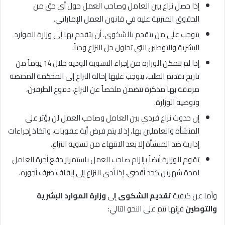
إذا حصل نزاع بين العامل وصاحب العمل حول أي حق من
الحقوق المترتبة عليه في قانون العمل الإماراتي.
يتوجب على من يتقدم بالشكوى، أن يتقدم بها إلى وزارة الموارد
البشرية والتوطين التي تحاول حل النزاع ودياً.
إذا لم تتمكن الوزارة من إجراء التسوية الودية خلال 14 يوماً من
تاريخ تقديم الطلب، يتوجب عليها إحالة النزاع إلى المحكمة المختصة
مرفقة بها مذكرة تتضمن ملخصاً عن النزاع، دفوع الطرفين،
وتوصية الوزارة.
إن حدوث نزاع فردي بين العامل وصاحب العمل لن يؤثر على
المنشأة والعاملين بها، إذ لا يتم فرض أية عقوبات، واتخاذ إجراءات
إدارية ضد المنشأة إلا بعد الانتهاء من تسوية النزاع.
تقوم الوزارة أيضاً بإلزام صاحب العمل باستمرار دفع أجرة العامل
لمدة شهرين كحد أقصى، إذا أدى النزاع إلى إيقاف صرف أجوره.
وأما عن كيفية
تقديم الشكوى
إلى
وزارة الموارد البشرية
والتوطين
فإنها تتم على النحو التالي: