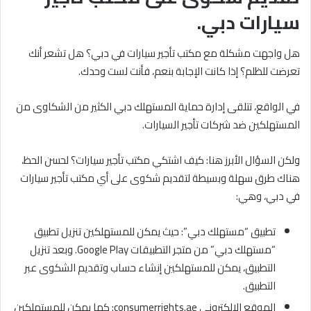
سيارات دبي.
هل واجهت مشكلة مع مكتب تأجير سيارات في دبي؟ هل تشعر أنك
تعرضت للظلم؟ إذا كانت الإجابة بنعم، فأنت لست وحدك.
في الواقع، تتلقى إدارة حماية المستهلك دبي الكثير من الشكاوى من
المستهلكين ضد شركات تأجير السيارات.
ولكن السؤال الأبرز هنا: كيف اشتكي مكتب تأجير سيارات؟ لحسن الحظ،
هناك طرق سهلة وبسيطة لتقديم شكوى على أي مكتب تأجير سيارات
في دبي، وهي:
تطبيق “مستهلك دبي”: حيث يمكن للمستهلكين تنزيل تطبيق
“مستهلك دبي” من متجر التطبيقات Google Play. وبعد تنزيل
التطبيق، يمكن للمستهلكين إنشاء حساب وتقديم الشكوى عبر
التطبيق.
الموقع الإلكتروني consumerrights.ae: كما يمكن للمستهلكين