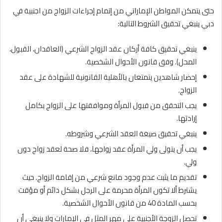
حتى يتمكن المواطن الإماراتي من إتمام إجراءات الزواج من اجنبية في
دبي ينبغي تحقيق الشروط التالية:
ينبغي تحقيق كافة أركان عقد الزواج الشرعي (العاقدان، القبول،
المحل). وفق قانون الأحوال الشخصية.
إحضار شاهدين يتمتعان بالأهلية القانونية للشهادة على عقد
الزواج.
يجب التحقق من قبول المرأة وموافقتها على الزواج بكامل
إرادتها.
ينبغي تحقيق صيغة العقد الشرعي وشروطه.
يجب أن يتولى ولي المرأة عقد زواجها، فلا صحة لعقد زواج دون
ولي.
تقديم ما يثبت عدم وجود مانع شرعي من إقامة الزواج. حيث
يشترط ألا تكون المرأة محرمة على الرجل بشكل دائم أو مؤقت
بحسب المادة 40 من قانون الأحوال الشخصية.
تحصل الزوجة الأجنبية على مهر المثل في الإمارات ولا ينبغي أن