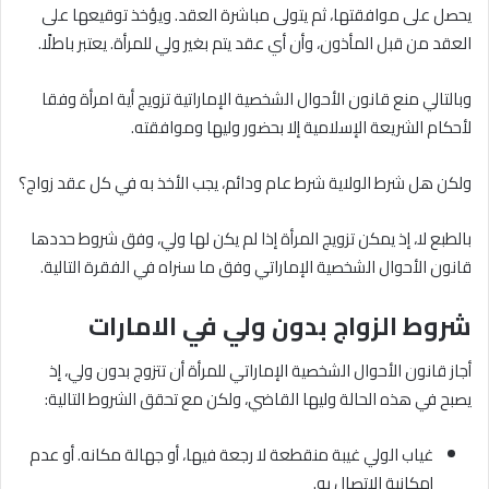
يحصل على موافقتها، ثم يتولى مباشرة العقد. ويؤخذ توقيعها على
العقد من قبل المأذون، وأن أي عقد يتم بغير ولي للمرأة. يعتبر باطلًا.
وبالتالي منع قانون الأحوال الشخصية الإماراتية تزويج أية امرأة وفقا
لأحكام الشريعة الإسلامية إلا بحضور وليها وموافقته.
ولكن هل شرط الولاية شرط عام ودائم، يجب الأخذ به في كل عقد زواج؟
بالطبع لا، إذ يمكن تزويج المرأة إذا لم يكن لها ولي، وفق شروط حددها
قانون الأحوال الشخصية الإماراتي وفق ما سنراه في الفقرة التالية.
شروط الزواج بدون ولي في الامارات
أجاز قانون الأحوال الشخصية الإماراتي للمرأة أن تتزوج بدون ولي، إذ
يصبح في هذه الحالة وليها القاضي، ولكن مع تحقق الشروط التالية:
غياب الولي غيبة منقطعة لا رجعة فيها، أو جهالة مكانه. أو عدم
إمكانية الاتصال به.