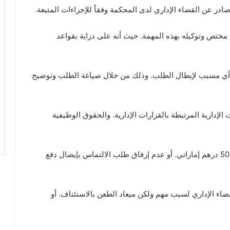
در عن القضاء الإداري لدى المحكمة وفقاً للإجراءات المتبعة.
ختص وتوكيله بهذه المهمة. حيث أنه على دراية بقواعد
 أي مسبب لإبطال الطلب. وذلك من خلال صياغة الطلب وتوضيح
الإدارية المرتبطة بالقرارات الإدارية. والحقوق الوظيفية
ومن الجدير بالذكر، أن التغاضي عن إيداع تأمين قدره 500 درهم إماراتي. أو عدم إرفاق طلب الالتماس بإيصال دفع
اء الإداري لسبب مهم ولكن ميعاد الطعن بالاستئناف. أو