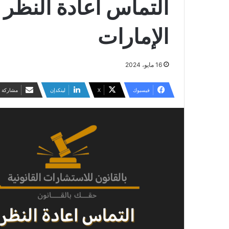
التماس اعادة النظر 
الإمارات
16 مايو، 2024
فيسبوك
‫X
لينكدإن
مشاركة ع