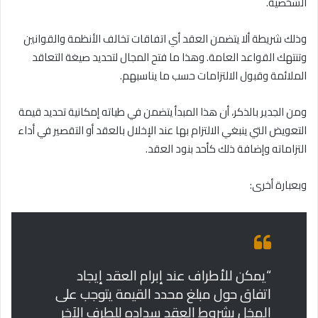
الشخصية.
وذلك شريطة ألا يتضمن العقد أي اتفاقات تخالف الأنظمة والقوانين
وتنتهك القواعد العامة. وهذا ما فتح المجال لتحديد صيغة التعاقد
الملائمة وقبول الالتزامات حسب ما يناسبهم.
ومن الجدير بالذكر، أن هذا المبدأ يتضمن في طياته إمكانية تحديد قيمة
التعويض التي ينبغي الالتزام بها عند الإخلال بالعقد أو التقصير في أداء
التزاماته وإضافة ذلك كأحد بنود العقد.
وبعبارة أخرى:
“يمكن للأطراف عند إبرام العقد إيجاد
اتفاق حول مبلغ محدد القيمة يتوجب على
المخل بشروط العقد سداده للطرف الآخر