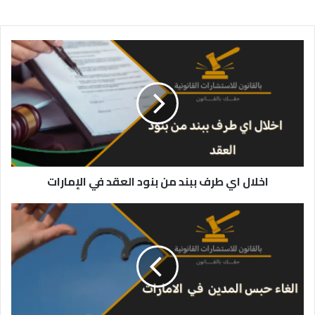
اخلال
اي
طرف
ببند
من
بنود
العقد
في
الإمارات
اخلال اي طرف ببند من بنود العقد في الإمارات
إلغاء
حبس
المدين
في
الإمارات
العربية
المتحدة