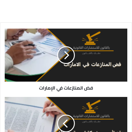
فض
المنازعات
في
الإمارات
فض المنازعات في الإمارات
عقد
تأسيس
شركة
توصية
بسيطة
في