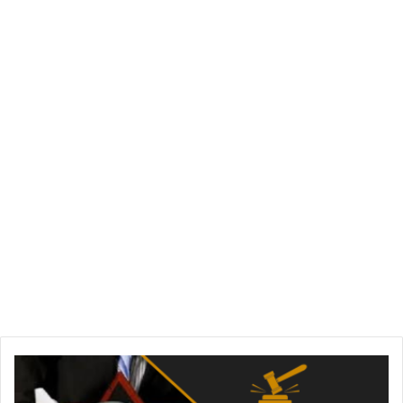
التعويضات
الممنوحة
في