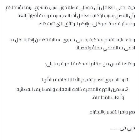
حيث ادعى العامل بأن موكلي فصله دون سبب مشروع، بينما نؤكد لكم
بأن الفصل بسبب ارتكاب العامل أخطاء جسيمة ولدت أضراراً بالغة
وخسائر فادحة لموكلي، وإليكم الوثائق التي تثبت ذلك.
وبناء عليه نتقدم بمذكرة رد على دعوى عمالية تتضمن إنكارنا لكل ما
ادعى به المدعي جملةً وتفصيلاً.
ولذلك نلتمس من مقام المحكمة الموقر ما يلي:
رد الدعوى لعدم تقديم الأدلة الكافية بشأنها.
تضمين الجهة المدعية كافة النفقات والمصاريف القضائية
وأتعاب المحاماة.
مع وافر التقدير والاحترام
دبي في……..