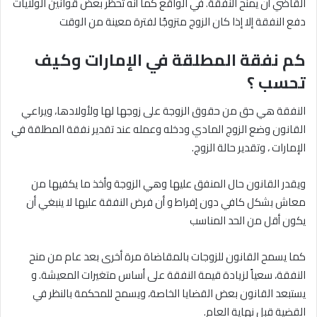
القاضي أن يمنح النفقة. في الواقع كما أنه تحظر بعض قوانين الولايات
دفع النفقة إلا إذا كان الزوج متزوجًا لفترة معينة من الوقت
كم نفقة المطلقة في الإمارات وكيف
تحسب ؟
النفقة هي حق من حقوق الزوجة على زوجها لها ولأولادها، ويراعي
القانون وضع الزوج المادي ودخله وعمله عند تقدير نفقة المطلقة في
الإمارات ، وتقدير حالة الزوج.
ويقدر القانون حال المنفق عليها وهي الزوجة وأخذ ما يكفيها من
معاش بشكل كافي دون إفراط و أن فرض النفقة عليها لا ينبغي أن
يكون أقل من الحد المناسب
كما يسمح القانون للزوجات بالمقاضاة مرة أخرى بعد عام من منح
النفقة، سعياً لزيادة قيمة النفقة على أساس متغيرات المعيشة. و
يستبعد القانون بعض القضايا الخاصة، ويسمح للمحكمة بالنظر في
القضية قبل نهاية العام.