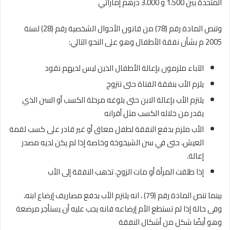
المتحدة بين 1،500 و 3،000 درهم إماراتي
وتنص المادة رقم (78) من قانون الأحوال الشخصية رقم (28) لسنة
2005 م بشأن نفقة الأطفال وهو على النحو التالي:
الآباء ملزمون بإعالة الأطفال الذين ليس لديهم نقود
يلزم الأب بنفقة الفتاة حتى تتزوج
يلتزم الأب بإعالة الابن حتى بلوغه مرحلة الكسب أو السن الذي
يقدر من خلاله الكسب مثل أقرانه
الأب ملزم بدفع النفقة لطفل معاق أو غير قادر على كسب لقمة
العيش، حتى في سن الشيخوخة وخاصة إذا لم يكن لديه مصدر
إعالة.
إذا طلقت المرأة أو مات الزوج، تذهب النفقة إلى الأب
بينما تنص المادة رقم (79) ، انه يلتزم الأب بدفع مصاريف إرضاع ابنه،
وفى حالة إذا لم تستطع الأم إرضاعه فانه يجب عليه أن يستأجر مرضعة
وهو أيضًا شكل من أشكال النفقة