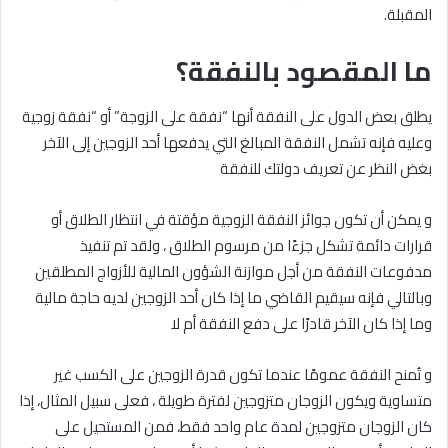
المقبلة.
ما المقصود بالنفقة؟
يطلق بعض الدول على النفقة أنها “نفقة على الزوجة” أو “نفقة زوجية
وعليه فإنه تشمل النفقة المبالغ التي يدفعها أحد الزوجين إلى الآخر
بغض النظر عن تعريف دولتك للنفقة
و يمكن أن تكون جوائز النفقة الزوجية مؤقتة في انتظار الطلاق أو
قرارات دائمة تشكل جزءًا من مرسوم الطلاق ، ولقد تم تنفيذ
مدفوعات النفقة من أجل موازنة الشؤون المالية للأزواج المطلقين
وبالتالي فإنه سيقيم القاضي ما إذا كان أحد الزوجين لديه حاجة مالية
وما إذا كان الآخر قادرًا على دفع النفقة أم لا
و تُمنح النفقة عمومًا عندما تكون قدرة الزوجين على الكسب غير
متساوية ويكون الزوجان متزوجين لفترة طويلة ، فعلى سبيل المثال، إذا
كان الزوجان متزوجين لمدة عام واحد فقط، فمن المستحيل على