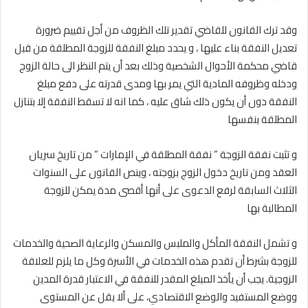
وقد ترك القانون للقاضي تقدير تلك الظروف من أجل تقييم ضرورة
تعديل النفقة بناء عليها ، و يحدد مبلغ النفقة للزوجة المطلقة من قبل
قاضي محكمة الأحوال الشخصية وذلك بعد أن يتم النظر الى حالة الزوج
ودخله وظروفه المادية التي يمر بها ومدى قدرته على دفع مبلغ
النفقة دون أن يكون ذلك شاق عليه ، كما انه لا تسقط النفقة إلا بتنازل
المطلقة بنفسها
و تثبت نفقة الزوجة ” نفقة المطلقة في الإمارات ” من تاريخ سريان
العقد ومن تاريخ دخول الزوج بزوجته ، وينص القانون على السنوات
الثلاث السابقة لرفع الدعوى على أنها أقصى مدة يمكن للزوجة
المطالبة بها
و تشمل النفقة المأكل والملبس والمسكن والرعاية الصحية والخدمات
للزوجة بشرط أن تقدم هذه الخدمات في الأسرة وكل ما يلزم للعلاقة
الزوجية. يجب أن يأخذ المبلغ المقدر للنفقة في الاعتبار قدرة المدين
ووضع المستفيد والوضع الاقتصادي، على ألا يقل عن المستوى