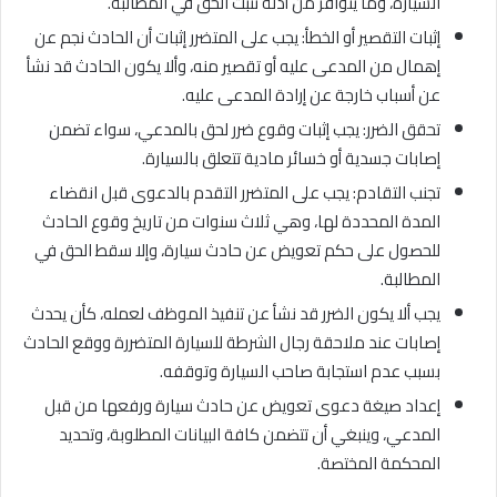
السيارة، وما يتوافر من أدلة تثبت الحق في المطالبة.
إثبات التقصير أو الخطأ: يجب على المتضرر إثبات أن الحادث نجم عن
إهمال من المدعى عليه أو تقصير منه، وألا يكون الحادث قد نشأ
عن أسباب خارجة عن إرادة المدعى عليه.
تحقق الضرر: يجب إثبات وقوع ضرر لحق بالمدعي، سواء تضمن
إصابات جسدية أو خسائر مادية تتعلق بالسيارة.
تجنب التقادم: يجب على المتضرر التقدم بالدعوى قبل انقضاء
المدة المحددة لها، وهي ثلاث سنوات من تاريخ وقوع الحادث
للحصول على حكم تعويض عن حادث سيارة، وإلا سقط الحق في
المطالبة.
يجب ألا يكون الضرر قد نشأ عن تنفيذ الموظف لعمله، كأن يحدث
إصابات عند ملاحقة رجال الشرطة للسيارة المتضررة ووقع الحادث
بسبب عدم استجابة صاحب السيارة وتوقفه.
إعداد صيغة دعوى تعويض عن حادث سيارة ورفعها من قبل
المدعي، وينبغي أن تتضمن كافة البيانات المطلوبة، وتحديد
المحكمة المختصة.