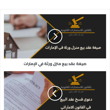
صيغة
عقد
بيع
منزل
ورثة
في
الإمارات
صيغة عقد بيع منزل ورثة في الإمارات
دعوى
فسخ
عقد
البيع
في
القانون
الاماراتي