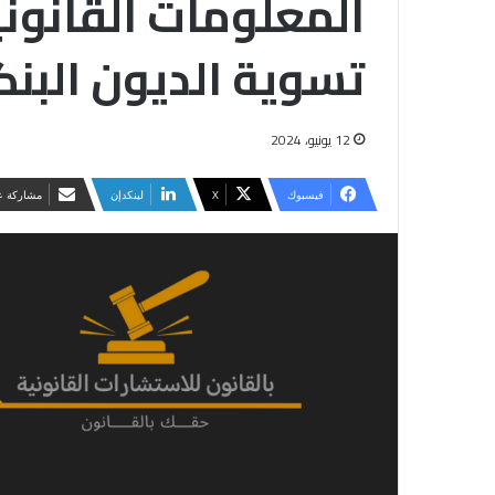
المعلومات القانون
تسوية الديون البنك
12 يونيو، 2024
فيسبوك
‫X
لينكدإن
مشاركة عب