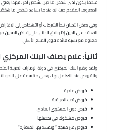
عندما يكون لدى شخص ما دين لشخص آخر ، فهذا يعني أن
المعروف المقدم حيث انه عندما يساعد شخص ما شخصًا آخر
وفي بعض الأحيان تلجأ الشركات أو الأشخاص إلى الاقتراض 
التعاقد على الدين إذا وافق الدائن على إقراض المدين م
معلوم مع نسبة فائدة فوق المبلغ الأصلي
ثانياً: علام يصنف البنك المركزي 
ولقد وضع البنك المركزي في دولة الإمارات العربية المتح
والقروض عند التعامل بها ، وهي مقسمة على النحو التال
قروض عادية
قروض تحت المراقبة
قرض دون المستوى العادي
قروض مشكوك في تحصيلها
قروض غير منتجة ” ويقصد بها المتعثرة”