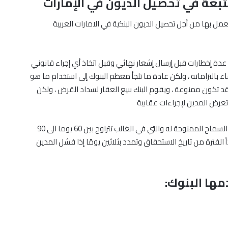
متبعة في تحصيل الديون في الإمارات
مل بها من أجل تحصيل الديون البنكية في الامارات العربية
 عدة إخطارات قبل إرسال إشعار نهائي وقبل اتخاذ أي إجراء قانوني
ء بالتزاماته ، ولكن عادة ما تلجأ معظم البنوك إلى استخدام ما هو
د تكون ممنوعة ، ويقوم البنك ببيع العقار لسداد القرض ، ولكن
تي تعرض المدين لإجراءات عقابية
يجوز للبنك مقاضاة المعسر أو المفلس بعد انقضاء فترة السماح الممنوحة له والتي في الغالب تتراوح بين 60 يوما الى 90
 الفترة من تاريخ الاستحقاق وتمدد بثلاثين يومًا إذا فشل المدين
مها البنوك: