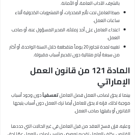
بالشرف، الآداب العامة، أو الأمانة.
ضبط العامل تحت تأثير المخدرات، أو المشروبات الكحولية أثناء
ساعات العمل.
اعتداء العامل على أحد زملائه، المدير المسؤول عنه، أو صاحب
العمل.
تغيبه لمدة تتجاوز 20 يوماً متقطعة خلال السنة الواحدة، أو أكثر
من سبعة أيام متتالية دون تقديم أسباب مقبولة.
المادة 121 من قانون العمل
الإماراتي
بينما لا يحق لصاحب العمل فصل العامل
تعسفياً
دون وجود أسباب
موجبة لذلك، فإنه لا يحق للعامل أيضا ترك العمل دون أسباب يتيحها
القانون أو يقبلها صاحب العمل.
وعليه، فإن فسخ العقد من قبل العامل في غير الحالات التي حددها
القانون، يكلف العامل تقديم تعويض مناسب لصاحب العمل عمّا لحق