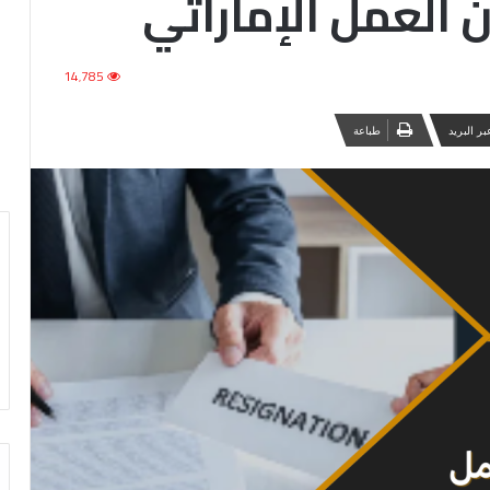
 العمل الإماراتي
14٬785
ر البريد
طباعة