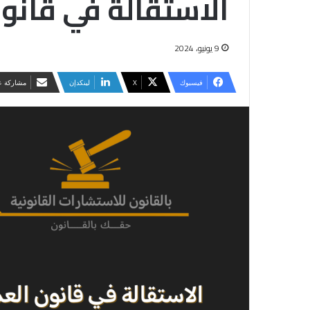
الاستقالة في قانون
9 يونيو، 2024
فيسبوك
‫X
لينكدإن
مشاركة عب