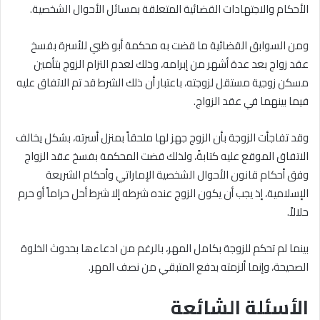
الأحكام والاجتهادات القضائية المتعلقة بمسائل الأحوال الشخصية.
ومن السوابق القضائية ما قضت به محكمة أبو ظبي للأسرة بفسخ
عقد زواج بعد عدة أشهر من إبرامه، وذلك لعدم التزام الزوج بتأمين
مسكن زوجية مستقل لزوجته، باعتبار أن ذلك الشرط قد تم الاتفاق عليه
فيما بينهما في عقد الزواج.
وقد تفاجأت الزوجة بأن الزوج جهز لها ملحقاً بمنزل أسرته، بشكل يخالف
الاتفاق الموقع عليه كتابةً، ولذلك قضت المحكمة بفسخ عقد الزواج
وفق أحكام قانون الأحوال الشخصية الإماراتي وأحكام الشريعة
الإسلامية، إذ يجب أن يكون الزوج عنده شرطه إلا شرط أحل حراماً أو حرم
حلالاً.
بينما لم تحكم للزوجة بكامل المهر، بالرغم من ادعاءها بحدوث الخلوة
الصحيحة، وإنما ألزمته بدفع المتبقي من نصف المهر.
الأسئلة الشائعة