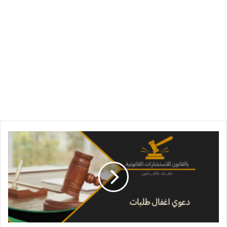
دعوى
اغفال
طلبات
في
الإمارات