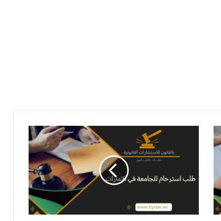
طلب
استرحام
للجامعة
في
الإمارات