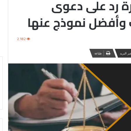
ة رد على دعوى
ت وأفضل نموذج عنها
2٬182
ر البريد
طباعة