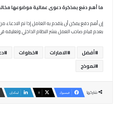
ما أهم دفع بمذكرة دعوى عمالية موضوعها مخالف
إن أهم دفع يمكن أن يتقدم به العامل إذا تم الادعاء م
بعدم قيام صاحب العمل بنشر النظام الداخلي وتعليقه ف
أفضل
الامارات
خطوات
دع
نموذج
شاركها
فيسبوك
‫X
لينكدإن