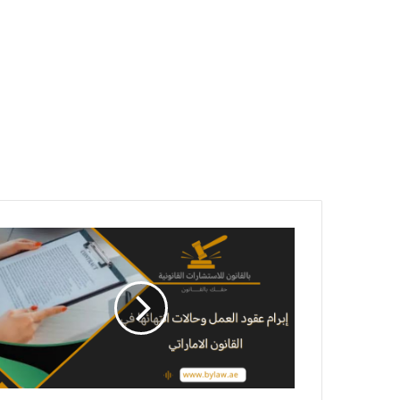
إبرام
عقود
العمل
وحالات
انتهائها
في
القانون
الاماراتي